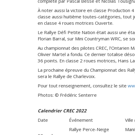
complété par Pascal Besse et Nicolas Tousign
À noter aussi la victoire en classe Production
classe aussi huitième toutes-catégories, tout
en classe 4 roues motrices Ouverte.
Le Rallye Défi Petite Nation était aussi une é
Florian Barral, sur Mini Countryman WRC, se so
Au championnat des pilotes CREC, l’Ontarien 
Olivier Martel a fondu. Ce dernier totalise dé
36 points. En classe 2 roues motrices, Hans 
La prochaine épreuve du Championnat des Rally
sera le Rallye de Charlevoix.
Pour tout renseignement, consultez le site
www
Photos: © Frédéric Senterre
Calendrier CREC 2022
Date
Événement
Ville
Rallye Perce-Neige
Mani