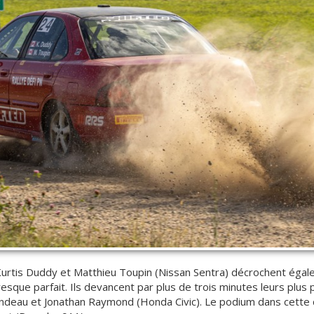
rtis Duddy et Matthieu Toupin (Nissan Sentra) décrochent égale
esque parfait. Ils devancent par plus de trois minutes leurs plus
Rondeau et Jonathan Raymond (Honda Civic). Le podium dans cette 