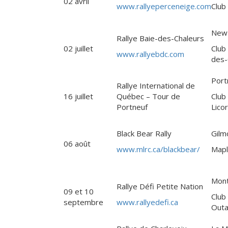
02 avril
www.rallyeperceneige.com
Club
New 
Rallye Baie-des-Chaleurs
02 juillet
Club
www.rallyebdc.com
des-
Port
Rallye International de
16 juillet
Québec – Tour de
Club
Portneuf
Lico
Black Bear Rally
Gilm
06 août
www.mlrc.ca/blackbear/
Mapl
Mont
Rallye Défi Petite Nation
09 et 10
Club
septembre
www.rallyedefi.ca
Outa