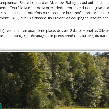
ampionnat, Bruce Leonard et Matthew Ballinger, qui ont dû aband
nt affecté le lauréat de la précédente épreuve du CRC (Black Bea
 STI), Drake a toutefois pu reprendre la compétition après un to
ement CREC, sur 19 finissant. Ils étaient 28 équipages inscrits da
shi) terminent en quatrième place, devant Gabriel Monette/Olivie
aron (Subaru). Cet équipage a impressionné tout au long du parco