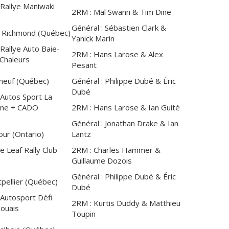
 Rallye Maniwaki
2RM : Mal Swann & Tim Dine
Général : Sébastien Clark &
Richmond (Québec)
Yanick Marin
 Rallye Auto Baie-
2RM : Hans Larose & Alex
Chaleurs
Pesant
neuf (Québec)
Général : Philippe Dubé & Éric
Dubé
 Autos Sport La
rne + CADO
2RM : Hans Larose & Ian Guité
Général : Jonathan Drake & Ian
our (Ontario)
Lantz
e Leaf Rally Club
2RM : Charles Hammer &
Guillaume Dozois
Général : Philippe Dubé & Éric
pellier (Québec)
Dubé
 Autosport Défi
2RM : Kurtis Duddy & Matthieu
ouais
Toupin