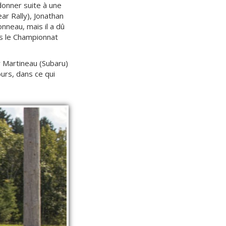
onner suite à une
r Rally), Jonathan
nneau, mais il a dû
ns le Championnat
r Martineau (Subaru)
urs, dans ce qui