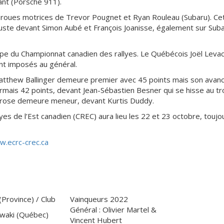
ant (Porsche 911).
 4 roues motrices de Trevor Pougnet et Ryan Rouleau (Subaru). C
 juste devant Simon Aubé et François Joanisse, également sur Su
tape du Championnat canadien des rallyes. Le Québécois Joël Levac 
nt imposés au général.
Matthew Ballinger demeure premier avec 45 points mais son avan
sormais 42 points, devant Jean-Sébastien Besner qui se hisse au t
Larose demeure meneur, devant Kurtis Duddy.
es de l’Est canadien (CREC) aura lieu les 22 et 23 octobre, touj
.ecrc-crec.ca
 (Province) / Club
Vainqueurs 2022
Général : Olivier Martel &
waki (Québec)
Vincent Hubert