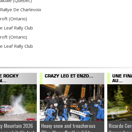
albaie (Québec)
 Rallye De Charlevoix
roft (Ontario)
e Leaf Rally Club
roft (Ontario)
e Leaf Rally Club
E ROCKY
CRAZY LEO ET ENZO...
UNE FIN
...
AU...
cky Mountain 2026
Heavy snow and treacherous
Ricardo Cor