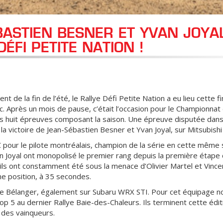
BASTIEN BESNER ET YVAN JOYA
ÉFI PETITE NATION !
t de la fin de l’été, le Rallye Défi Petite Nation a eu lieu cette 
. Après un mois de pause, c’était l’occasion pour le Championnat 
s huit épreuves composant la saison. Une épreuve disputée dans
u la victoire de Jean-Sébastien Besner et Yvan Joyal, sur Mitsubishi
 pour le pilote montréalais, champion de la série en cette même
n Joyal ont monopolisé le premier rang depuis la première étap
, ils ont constamment été sous la menace d’Olivier Martel et Vinc
e position, à 35 secondes.
e Bélanger, également sur Subaru WRX STI. Pour cet équipage no
p 5 au dernier Rallye Baie-des-Chaleurs. Ils terminent cette édit
 des vainqueurs.