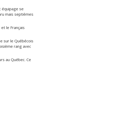
et équipage se
baru mais septièmes
et le Français
ce sur le Québécois
roisième rang avec
ours au Québec. Ce