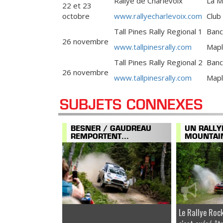
Rallye de Charlevoix
La M
22 et 23
octobre
www.rallyecharlevoix.com
Club
Tall Pines Rally Regional 1
Banc
26 novembre
www.tallpinesrally.com
Mapl
Tall Pines Rally Regional 2
Banc
26 novembre
www.tallpinesrally.com
Mapl
SUBJETS CONNEXES
BESNER / GAUDREAU
UN RALLY
REMPORTENT...
MOUNTAIN
Le Rallye Ro