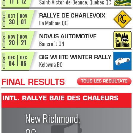
11
12
Saint-Victor-de-Beauce, Quebec QC
APPALACHES
OCT
NOV
RALLYE DE CHARLEVOIX
30
01
La Malbaie QC
NOV
NOV
NOVUS AUTOMOTIVE
20
21
Bancroft ON
RALLY OF THE TALL PINES
DEC
DEC
BIG WHITE WINTER RALLY
04
05
Kelowna BC
FINAL RESULTS
TOUS LES RÉSULTATS
INTL. RALLYE BAIE DES CHALEURS
New Richmond,