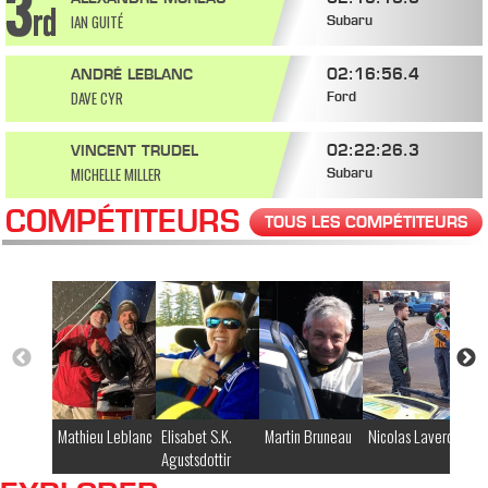
IAN GUITÉ
Subaru
02:16:56.4
ANDRÉ LEBLANC
DAVE CYR
Ford
02:22:26.3
VINCENT TRUDEL
MICHELLE MILLER
Subaru
COMPÉTITEURS
TOUS LES COMPÉTITEURS
Mathieu Leblanc
Elisabet S.K.
Martin Bruneau
Nicolas Laverdiere
Ry
Agustsdottir