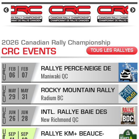
2026 Canadian Rally Championship
CRC EVENTS
TOUS LES RALLYES
FEB
FEB
RALLYE PERCE-NEIGE DE
06
07
Maniwaki QC
MANIWAKI
MAY
MAY
ROCKY MOUNTAIN RALLY
29
31
Radium BC
JUN
JUN
INTL. RALLYE BAIE DES
26
28
New Richmond QC
CHALEURS
SEP
SEP
RALLYE KM+ BEAUCE-