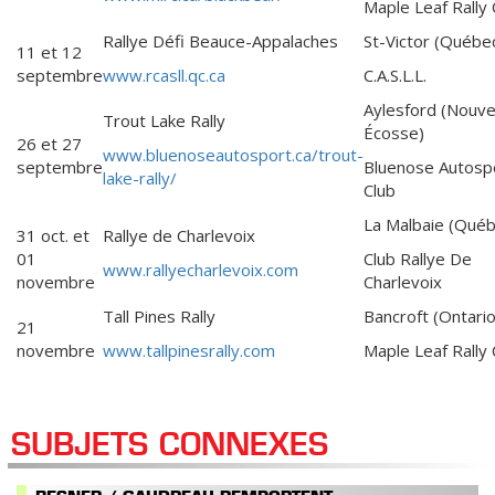
Maple Leaf Rally 
Rallye Défi Beauce-Appalaches
St-Victor (Québe
11 et 12
septembre
www.rcasll.qc.ca
C.A.S.L.L.
Aylesford (Nouve
Trout Lake Rally
Écosse)
26 et 27
www.bluenoseautosport.ca/trout-
septembre
Bluenose Autosp
lake-rally/
Club
La Malbaie (Québ
31 oct. et
Rallye de Charlevoix
01
Club Rallye De
www.rallyecharlevoix.com
novembre
Charlevoix
Tall Pines Rally
Bancroft (Ontario
21
novembre
www.tallpinesrally.com
Maple Leaf Rally 
SUBJETS CONNEXES