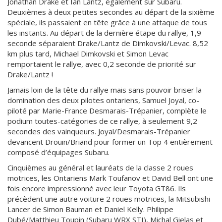
Jonathan Drake et Ian Lantz, également sur Subaru.
Deuxièmes à deux petites secondes au départ de la sixième
spéciale, ils passaient en tête grâce à une attaque de tous
les instants. Au départ de la dernière étape du rallye, 1,9
seconde séparaient Drake/Lantz de Dimkovski/Levac. 8,52
km plus tard, Michael Dimkovski et Simon Levac
remportaient le rallye, avec 0,2 seconde de priorité sur
Drake/Lantz !
Jamais loin de la tête du rallye mais sans pouvoir briser la
domination des deux pilotes ontariens, Samuel Joyal, co-
piloté par Marie-France Desmarais-Trépanier, complète le
podium toutes-catégories de ce rallye, à seulement 9,2
secondes des vainqueurs. Joyal/Desmarais-Trépanier
devancent Drouin/Briand pour former un Top 4 entièrement
composé d’équipages Subaru.
Cinquièmes au général et lauréats de la classe 2 roues
motrices, les Ontariens Mark Toufanov et David Bell ont une
fois encore impressionné avec leur Toyota GT86. Ils
précèdent une autre voiture 2 roues motrices, la Mitsubishi
Lancer de Simon Bauman et Daniel Kelly. Philippe
Dubé/Matthieu Toupin (Subaru WRX STI), Michal Gielas et