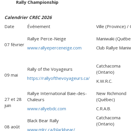
Rally Championship
Calendrier CREC 2026
Date
Événement
Ville (Province) / 
Rallye Perce-Neige
Maniwaki (Québe
07 février
www.rallyeperceneige.com
Club Rallye Maniw
Catchacoma
Rally of the Voyageurs
(Ontario)
09 mai
https://rallyofthevoyageurs.ca/
K.W.R.C.
Rallye International Baie-des-
New Richmond
27 et 28
Chaleurs
(Québec)
juin
www.rallyebdc.com
C.R.A.B.
Catchacoma
Black Bear Rally
(Ontario)
08 août
www.mlrc.ca/blackbear/