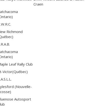
Craen
atchacoma
Ontario)
.W.R.C.
ew Richmond
Québec)
.R.A.B.
atchacoma
Ontario)
aple Leaf Rally Club
t-Victor(Québec)
.A.S.L.L.
ylesford (Nouvelle-
cosse)
luenose Autosport
lub