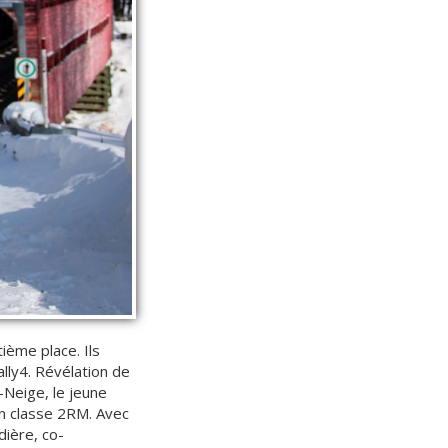
ième place. Ils
lly4. Révélation de
-Neige, le jeune
en classe 2RM. Avec
dière, co-