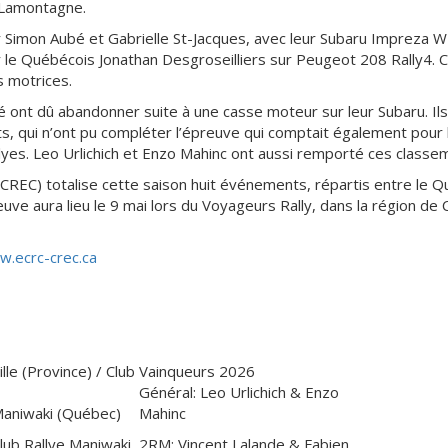
r Lamontagne.
Simon Aubé et Gabrielle St-Jacques, avec leur Subaru Impreza W
r le Québécois Jonathan Desgroseilliers sur Peugeot 208 Rally4. 
s motrices.
té ont dû abandonner suite à une casse moteur sur leur Subaru. Ils
ts, qui n’ont pu compléter l’épreuve qui comptait également pour
lyes. Leo Urlichich et Enzo Mahinc ont aussi remporté ces classe
CREC) totalise cette saison huit événements, répartis entre le Qu
euve aura lieu le 9 mai lors du Voyageurs Rally, dans la région d
.ecrc-crec.ca
ille (Province) / Club
Vainqueurs 2026
Général: Leo Urlichich & Enzo
aniwaki (Québec)
Mahinc
lub Rallye Maniwaki
2RM: Vincent Lalande & Fabien