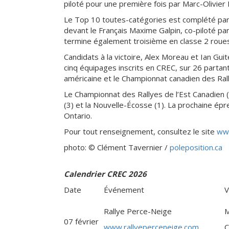
piloté pour une première fois par Marc-Olivie
Le Top 10 toutes-catégories est complété par 
devant le Français Maxime Galpin, co-piloté pa
termine également troisième en classe 2 roue
Candidats à la victoire, Alex Moreau et Ian Gui
cinq équipages inscrits en CREC, sur 26 partan
américaine et le Championnat canadien des Ral
Le Championnat des Rallyes de l’Est Canadien (
(3) et la Nouvelle-Écosse (1). La prochaine épr
Ontario.
Pour tout renseignement, consultez le site
www
photo:
© Clément Tavernier /
poleposition.ca
Calendrier CREC 2026
Date
Événement
V
Rallye Perce-Neige
M
07 février
www.rallyeperceneige.com
C