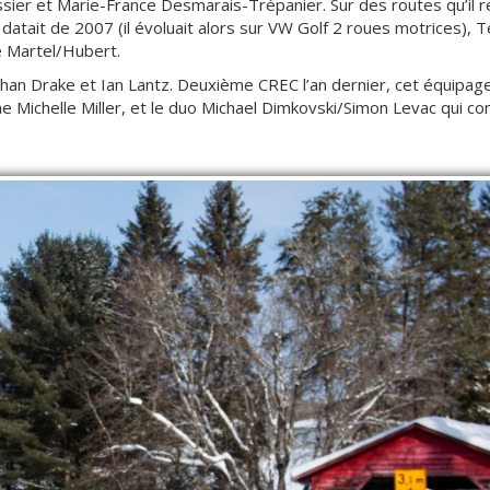
sier et Marie-France Desmarais-Trépanier. Sur des routes qu’il r
atait de 2007 (il évoluait alors sur VW Golf 2 roues motrices), T
e Martel/Hubert.
than Drake et Ian Lantz. Deuxième CREC l’an dernier, cet équipag
ne Michelle Miller, et le duo Michael Dimkovski/Simon Levac qui c