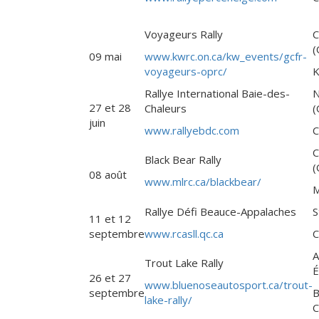
Voyageurs Rally
C
(
09 mai
www.kwrc.on.ca/kw_events/gcfr-
voyageurs-oprc/
K
Rallye International Baie-des-
N
27 et 28
Chaleurs
(
juin
www.rallyebdc.com
C
C
Black Bear Rally
(
08 août
www.mlrc.ca/blackbear/
M
Rallye Défi Beauce-Appalaches
S
11 et 12
septembre
www.rcasll.qc.ca
C
A
Trout Lake Rally
É
26 et 27
www.bluenoseautosport.ca/trout-
septembre
B
lake-rally/
C