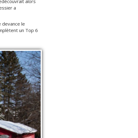
edécouvrait alors
essier a
e devance le
omplètent un Top 6