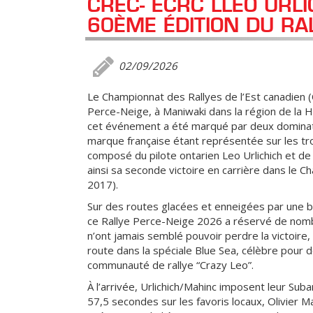
CREC- ECRC LLEO URL
60ÈME ÉDITION DU RAL
02/09/2026
Le Championnat des Rallyes de l’Est canadien 
Perce-Neige, à Maniwaki dans la région de la 
cet événement a été marqué par deux domination
marque française étant représentée sur les tr
composé du pilote ontarien Leo Urlichich et de 
ainsi sa seconde victoire en carrière dans le C
2017).
Sur des routes glacées et enneigées par une b
ce Rallye Perce-Neige 2026 a réservé de nombr
n’ont jamais semblé pouvoir perdre la victoire
route dans la spéciale Blue Sea, célèbre pour
communauté de rallye “Crazy Leo”.
À l’arrivée, Urlichich/Mahinc imposent leur Su
57,5 secondes sur les favoris locaux, Olivier Ma