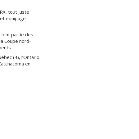
RX, tout juste
Cet équipage
 font partie des
 la Coupe nord-
ments.
ébec (4), l’Ontario
e Catchacoma en