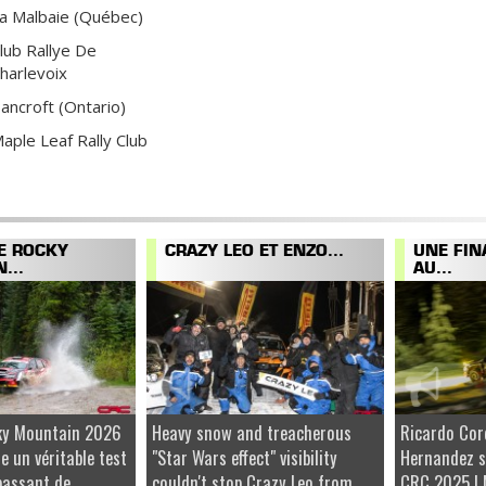
a Malbaie (Québec)
lub Rallye De
harlevoix
ancroft (Ontario)
aple Leaf Rally Club
E ROCKY
CRAZY LEO ET ENZO...
UNE FIN
...
AU...
cky Mountain 2026
Heavy snow and treacherous
Ricardo Cor
re un véritable test
"Star Wars effect" visibility
Hernandez s
passant de
couldn't stop Crazy Leo from
CRC 2025 ! 