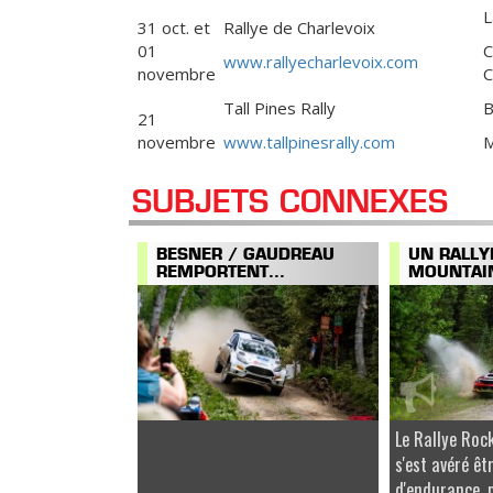
L
31 oct. et
Rallye de Charlevoix
01
C
www.rallyecharlevoix.com
novembre
C
Tall Pines Rally
B
21
novembre
www.tallpinesrally.com
M
SUBJETS CONNEXES
BESNER / GAUDREAU
UN RALLY
REMPORTENT...
MOUNTAIN
Le Rallye Ro
s'est avéré êt
d'endurance, 