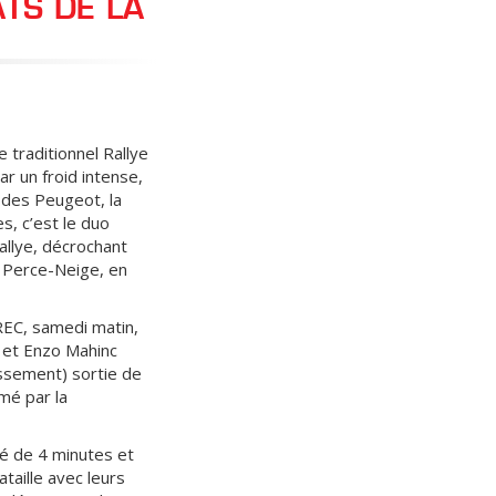
TS DE LA
 traditionnel Rallye
ar un froid intense,
 des Peugeot, la
, c’est le duo
allye, décrochant
e Perce-Neige, en
REC, samedi matin,
 et Enzo Mahinc
assement) sortie de
mé par la
té de 4 minutes et
taille avec leurs