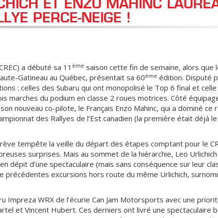
ICHICH ET ENZO MAHINC LAURÉA
LYE PERCE-NEIGE !
ème
(CREC) a débuté sa 11
saison cette fin de semaine, alors que le
ème
Haute-Gatineau au Québec, présentait sa 60
édition. Disputé p
s : celles des Subaru qui ont monopolisé le Top 6 final et celle
ois marches du podium en classe 2 roues motrices. Côté équipages
son nouveau co-pilote, le Français Enzo Mahinc, qui a dominé ce r
hampionnat des Rallyes de l’Est canadien (la première était déjà l
rève tempête la veille du départ des étapes comptant pour le C
euses surprises. Mais au sommet de la hiérarchie, Leo Urlichich
, en dépit d’une spectaculaire (mais sans conséquence sur leur cl
 de précédentes excursions hors route du même Urlichich, surnom
baru Impreza WRX de l’écurie Can Jam Motorsports avec une priori
rtel et Vincent Hubert. Ces derniers ont livré une spectaculaire ba