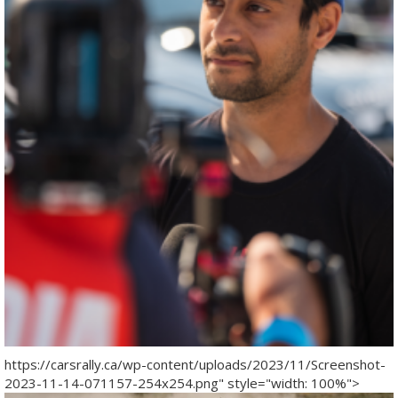
https://carsrally.ca/wp-content/uploads/2023/11/Screenshot-
2023-11-14-071157-254x254.png" style="width: 100%">