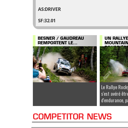
DRIVER
32.01
BESNER / GAUDREAU
UN RALLY
REMPORTENT LE...
MOUNTAI
POUSSIÉRE
Le Rallye Roc
s'est avéré êtr
d'endurance, pa
COMPETITOR NEWS