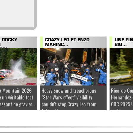
E ROCKY
CRAZY LEO ET ENZO
UNE FI
N
MAHINC...
BIG...
UX...
ky Mountain 2026
Heavy snow and treacherous
Ricardo Co
e un véritable test
"Star Wars effect" visibility
Hernandez 
ssant de gravier...
couldn't stop Crazy Leo from
CRC 2025 !
taking the...
traîtresse...