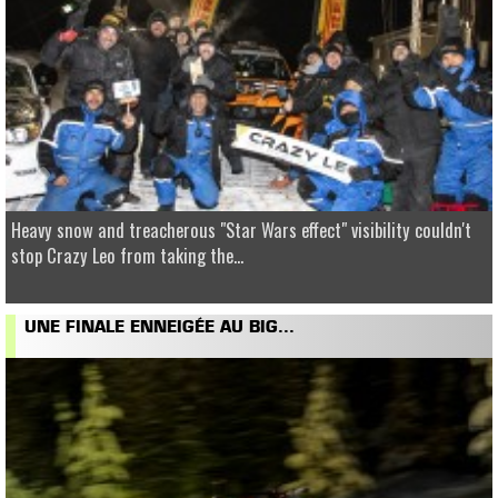
Heavy snow and treacherous "Star Wars effect" visibility couldn't
stop Crazy Leo from taking the...
UNE FINALE ENNEIGÉE AU BIG...