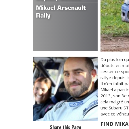
Mikael Arsenault
Rally
Du plus loin qu
débuts en moto
cesser ce spo
rallye depuis l
Il n’en fallait
Mikael a parti
2013, son 3e r
cela malgré u
une Subaru STI
avec ce véhicu
FIND MIK
Share this Page