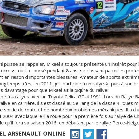
’il puisse se rappeler, Mikael a toujours présenté un intérêt pour la
cross, où il a coursé pendant 8 ans, se classant parmi les profess
rt en raison d’importantes blessures. Amateur de sports extrême
ongtemps, c’est en 2011 qu’il participe à un rallye-X, puis à son pr
 pas davantage pour que Mikael ait la piqûre du rallye!
cipé à 4 rallyes avec un Toyota Celica GT-4 1991. Lors du Rallye 
allye en carrière, il s’est classé au 5e rang de la classe 4 roues m
ne sortie de route et de nombreux problèmes mécaniques. Il a ch
 2004 avec laquelle il a roulé pour la première fois au rallye de C
le qu’il fera sa saison 2016, en débutant par le rallye Perce-Neige
AEL ARSENAULT ONLINE