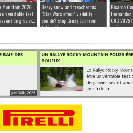
ky Mountain 2026
Heavy snow and treacherous
Ricardo Co
e un véritable test
"Star Wars effect" visibility
Hernandez 
ssant de gravier...
couldn't stop Crazy Leo from
CRC 2025 !
taking the...
traîtresse...
 BAIE-DES-
UN RALLYE ROCKY MOUNTAIN POUSSIÉRE
BOUEUX
Le Rallye Rocky Mount
être un véritable test
de gravier sec et pous
jour à de la...
July 30th, 2026