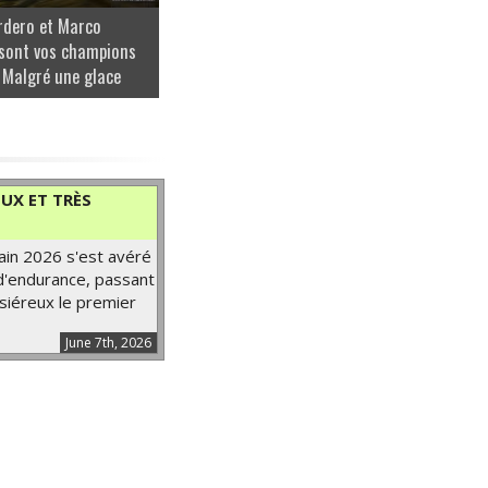
rdero et Marco
sont vos champions
 Malgré une glace
UX ET TRÈS
ain 2026 s'est avéré
 d'endurance, passant
siéreux le premier
June 7th, 2026