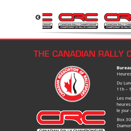
THE CANADIAN RALLY 
Burea
Heures 
Du Lun
11h – 
Les me
heures 
le jour
Box 3
Diamon