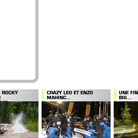
E ROCKY
CRAZY LEO ET ENZO
UNE FI
N
MAHINC...
BIG...
UX...