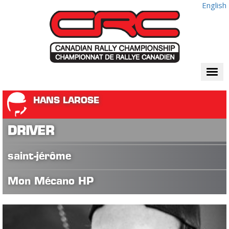
English
Togg
navi
HANS LAROSE
DRIVER
saint-jérôme
Mon Mécano HP