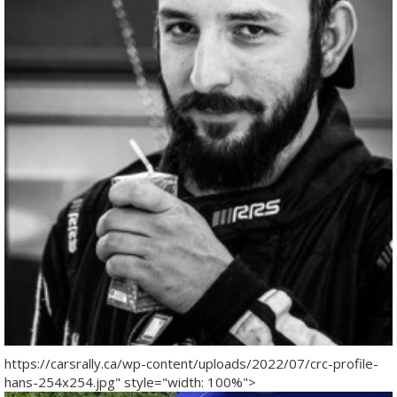
https://carsrally.ca/wp-content/uploads/2022/07/crc-profile-
hans-254x254.jpg" style="width: 100%">