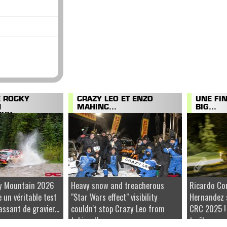
E ROCKY
CRAZY LEO ET ENZO
UNE FI
N
MAHINC...
BIG...
UX...
ky Mountain 2026
Heavy snow and treacherous
Ricardo Co
e un véritable test
"Star Wars effect" visibility
Hernandez 
ssant de gravier...
couldn't stop Crazy Leo from
CRC 2025 !
taking the...
traîtresse...