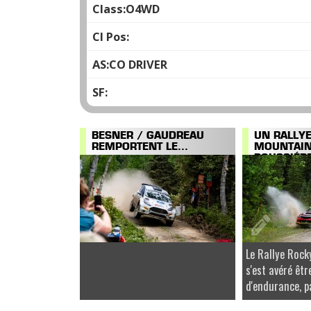
O4WD
CO DRIVER
BESNER / GAUDREAU
UN RALLY
REMPORTENT LE...
MOUNTAI
POUSSIÉRE
Le Rallye Roc
s'est avéré êtr
d'endurance, pa