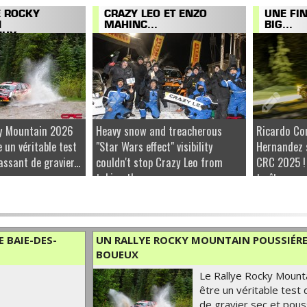
E ROCKY
CRAZY LEO ET ENZO
UNE FI
N
MAHINC...
BIG...
UX...
ky Mountain 2026
Heavy snow and treacherous
Ricardo Co
e un véritable test
"Star Wars effect" visibility
Hernandez 
ssant de gravier...
couldn't stop Crazy Leo from
CRC 2025 !
taking the...
traîtresse...
 BAIE-DES-
UN RALLYE ROCKY MOUNTAIN POUSSIÉRE
BOUEUX
Le Rallye Rocky Mount
être un véritable test
de gravier sec et pous