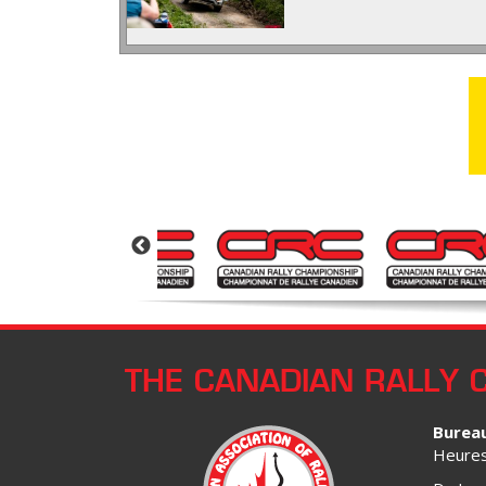
THE CANADIAN RALLY 
Burea
Heures 