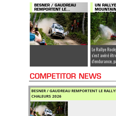
BESNER / GAUDREAU
UN RALLY
REMPORTENT LE...
MOUNTAI
POUSSIÉRE
Le Rallye Roc
s'est avéré êtr
d'endurance, pa
COMPETITOR NEWS
BESNER / GAUDREAU REMPORTENT LE RALLYE
CHALEURS 2026