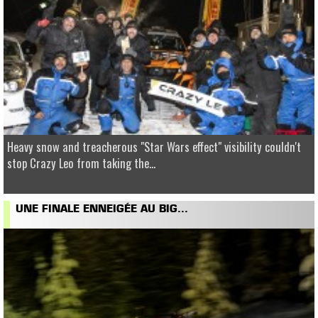
Heavy snow and treacherous "Star Wars effect" visibility couldn't
stop Crazy Leo from taking the...
UNE FINALE ENNEIGÉE AU BIG...