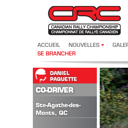
ACCUEIL
NOUVELLES
GALE
SE BRANCHER
DANIEL
PAQUETTE
CO-DRIVER
Ste-Agathe-des-
Monts, QC