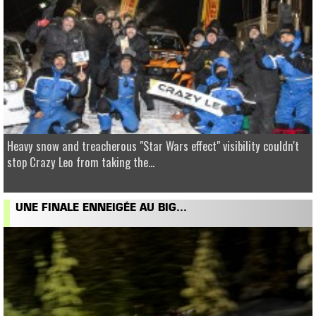
Heavy snow and treacherous "Star Wars effect" visibility couldn't
stop Crazy Leo from taking the...
UNE FINALE ENNEIGÉE AU BIG...