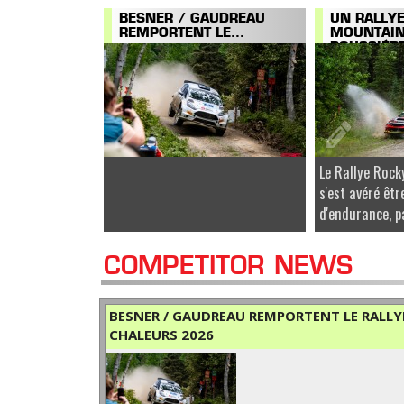
BESNER / GAUDREAU
UN RALLY
REMPORTENT LE...
MOUNTAI
POUSSIÉRE
Le Rallye Roc
s'est avéré êtr
d'endurance, pa
COMPETITOR NEWS
BESNER / GAUDREAU REMPORTENT LE RALLYE
CHALEURS 2026