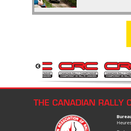
THE CANADIAN RALLY 
Burea
Heures 