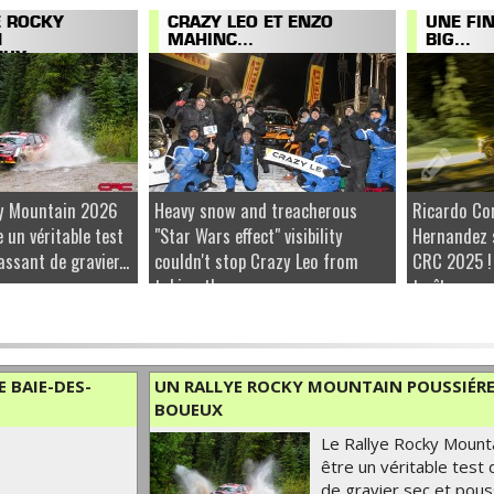
E ROCKY
CRAZY LEO ET ENZO
UNE FI
N
MAHINC...
BIG...
UX...
ky Mountain 2026
Heavy snow and treacherous
Ricardo Co
e un véritable test
"Star Wars effect" visibility
Hernandez 
ssant de gravier...
couldn't stop Crazy Leo from
CRC 2025 !
taking the...
traîtresse...
 BAIE-DES-
UN RALLYE ROCKY MOUNTAIN POUSSIÉRE
BOUEUX
Le Rallye Rocky Mount
être un véritable test
de gravier sec et pous