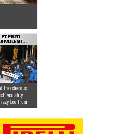
 ET ENZO
RVOLENT...
d treacherous
ct" visibility
Crazy Leo from