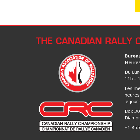
THE CANADIAN RALLY 
Burea
Heures 
Du Lun
11h – 
Les me
heures 
le jour
Box 3
Diamon
+1 855