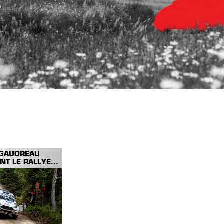
 GAUDREAU
T LE RALLYE...