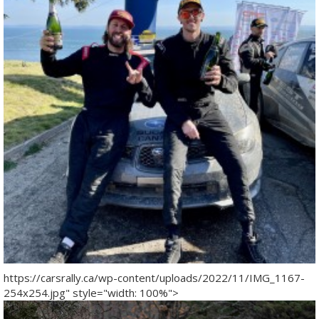
https://carsrally.ca/wp-content/uploads/2022/11/IMG_1167-
254x254.jpg" style="width: 100%">