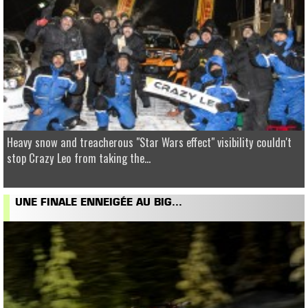
Heavy snow and treacherous "Star Wars effect" visibility couldn't
stop Crazy Leo from taking the...
UNE FINALE ENNEIGÉE AU BIG...