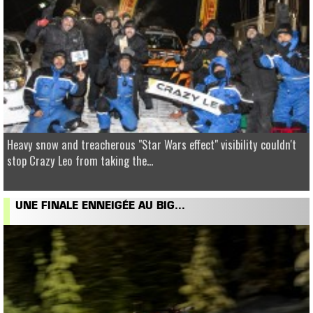
Heavy snow and treacherous "Star Wars effect" visibility couldn't
stop Crazy Leo from taking the...
UNE FINALE ENNEIGÉE AU BIG...