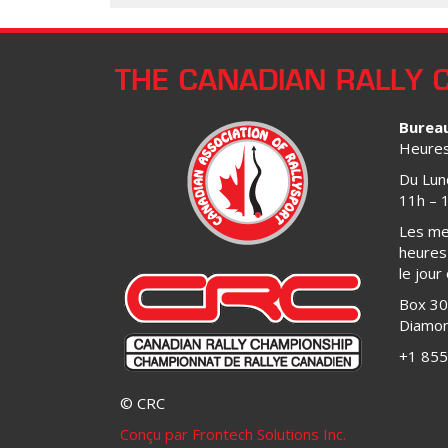
THE CANADIAN RALLY 
Burea
Heures 
Du Lun
11h – 
Les me
heures 
le jour
Box 3
Diamon
+1 855
© CRC
Conçu par Frontech Solutions Inc.