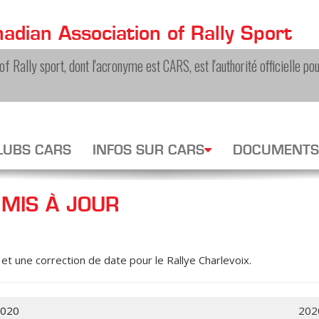
adian Association of Rally Sport
f Rally sport, dont l'acronyme est CARS, est l'authorité officielle pou
LUBS CARS
INFOS SUR CARS
DOCUMENTS
MIS À JOUR
et une correction de date pour le Rallye Charlevoix.
2020
202